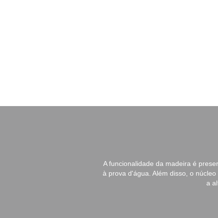
A funcionalidade da madeira é pres
à prova d'água. Além disso, o núcle
a a