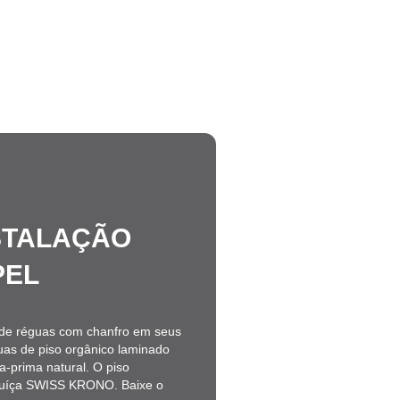
NSTALAÇÃO
PEL
a de réguas com chanfro em seus
uas de piso orgânico laminado
ia-prima natural. O piso
suíça SWISS KRONO. Baixe o