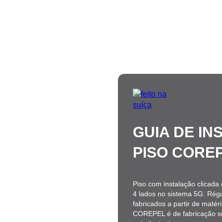
GUIA DE I
PISO CORE
Piso com instalação clicad
4 lados no sistema 5G. Rég
fabricados a partir de matér
COREPEL é de fabricação 